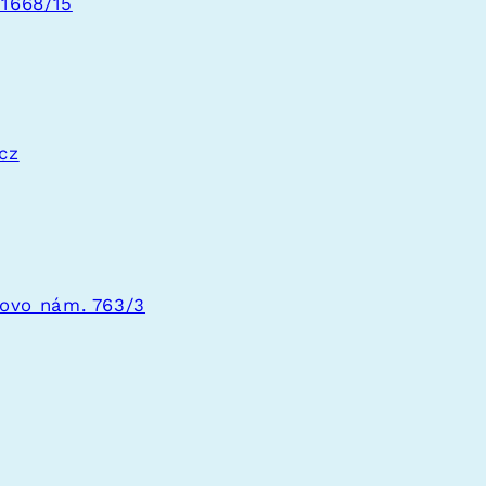
 1668/15
cz
ovo nám. 763/3