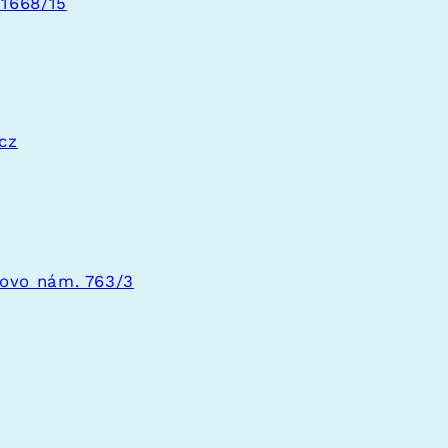
 1668/15
cz
ovo nám. 763/3